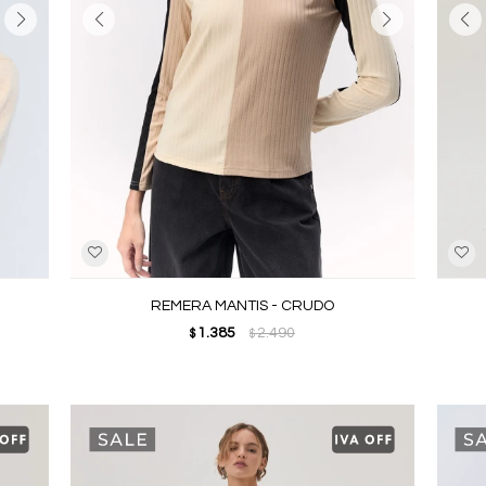
REMERA MANTIS - CRUDO
1.385
2.490
$
$