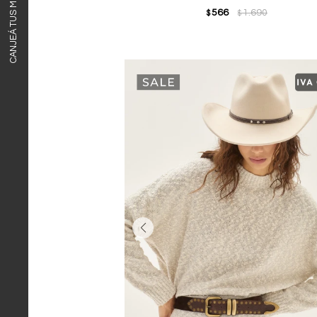
CANJEÁ TUS MILLAS ITAÚ
566
1.690
$
$