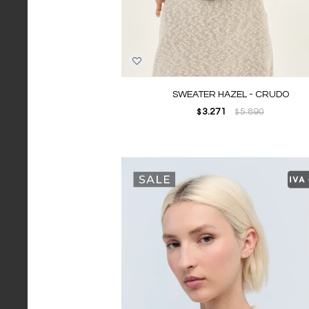
SWEATER HAZEL - CRUDO
3.271
5.890
$
$