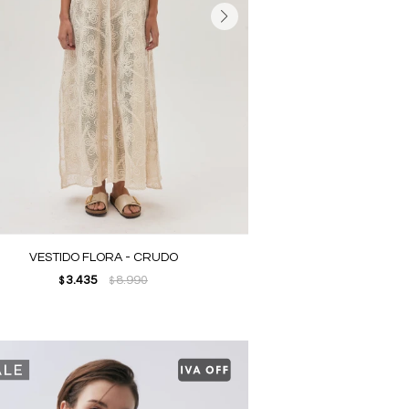
VESTIDO FLORA - CRUDO
3.435
8.990
$
$