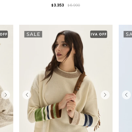
3.353
6.990
$
$