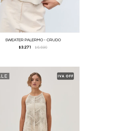
SWEATER PALERMO - CRUDO
3.271
6.690
$
$