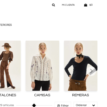
0
$
TERIORES
TALONES
CAMISAS
REMERAS
29 artículos
Recomendado
Filtrar