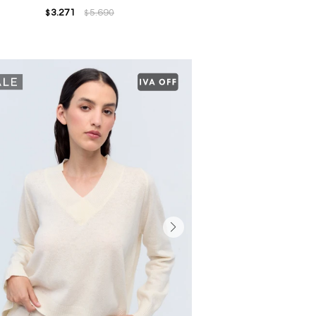
3.271
5.690
$
$