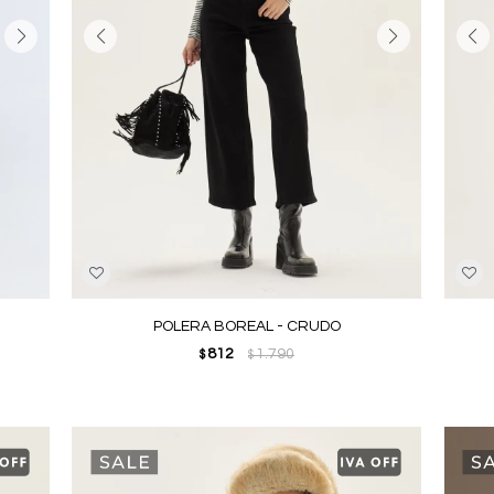
POLERA BOREAL - CRUDO
812
1.790
$
$