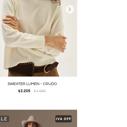
SWEATER LUMEN - CRUDO
2.205
3.990
$
$