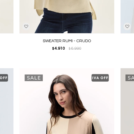
SWEATER RUMI - CRUDO
4.910
6.990
$
$