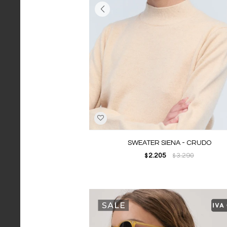
SWEATER SIENA - CRUDO
2.205
3.290
$
$