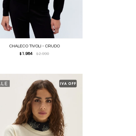
CHALECO TIVOLI - CRUDO
1.984
2.990
$
$