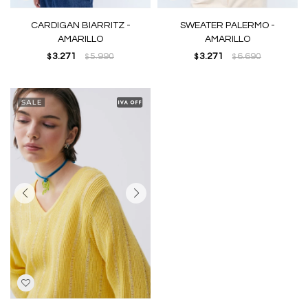
CARDIGAN BIARRITZ -
SWEATER PALERMO -
AMARILLO
AMARILLO
3.271
5.990
3.271
6.690
$
$
$
$