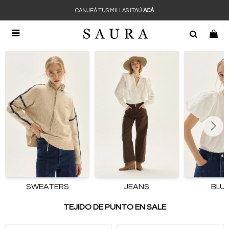
CANJEÁ TUS MILLAS ITAÚ
ACÁ

SWEATERS
JEANS
BLU
TEJIDO DE PUNTO EN SALE