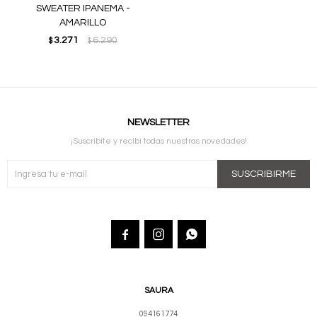
SWEATER IPANEMA -
AMARILLO
3.271
6.290
$
$
NEWSLETTER
¡Suscribite y recibí todas nuestras novedades!
SUSCRIBIRME



SAURA
094161774