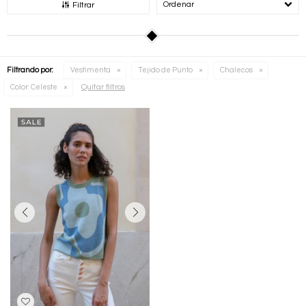
Recomendados
Filtrar
Filtrando por:
Vestimenta
Tejido de Punto
Chalecos
Quitar filtros
Color:
Celeste