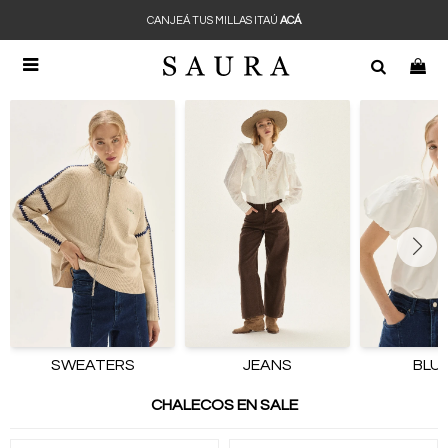
CANJEÁ TUS MILLAS ITAÚ
ACÁ

SWEATERS
JEANS
BLU
CHALECOS EN SALE