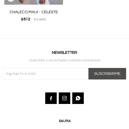
CHALECO MAUI - CELESTE
812
3.990
$
$
NEWSLETTER
¡Suscribite y recibí todas nuestras novedades!
SUSCRIBIRME



SAURA