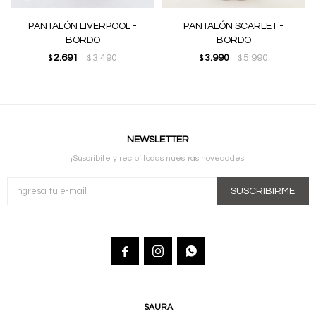
PANTALÓN LIVERPOOL -
PANTALÓN SCARLET -
BORDO
BORDO
2.691
3.490
3.990
5.990
$
$
$
$
NEWSLETTER
¡Suscribite y recibí todas nuestras novedades!
SUSCRIBIRME



SAURA