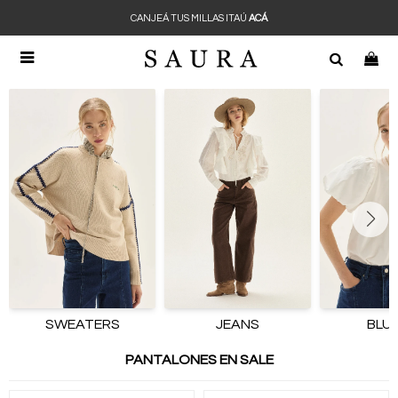
CANJEÁ TUS MILLAS ITAÚ
ACÁ

SWEATERS
JEANS
BLU
PANTALONES EN SALE