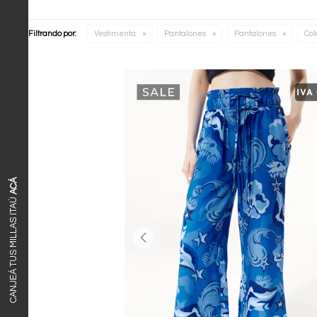
Filtrando por:
Vestimenta
Pantalones
Pantalones
Col
ACÁ
CANJEÁ TUS MILLAS ITAÚ