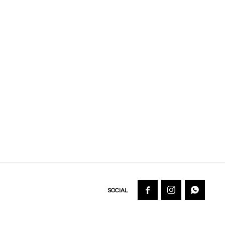


