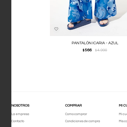
PANTALÓN ICARIA - AZUL
566
4.990
$
$
NOSOTROS
COMPRAR
MI C
La empresa
Como comprar
Mi cu
Contacto
Condiciones de compra
Mis 