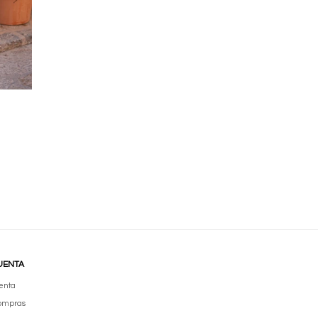
UENTA
enta
compras