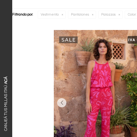
Filtrando por:
Vestimenta
Pantalones
Palazzos
Color:
ACÁ
CANJEÁ TUS MILLAS ITAÚ