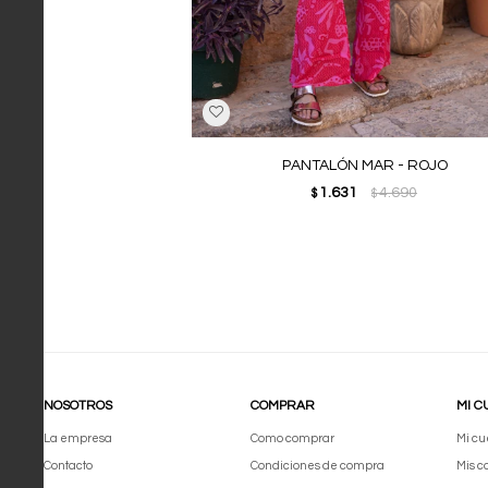
PANTALÓN MAR - ROJO
1.631
4.690
$
$
NOSOTROS
COMPRAR
MI C
La empresa
Como comprar
Mi cu
Contacto
Condiciones de compra
Mis 