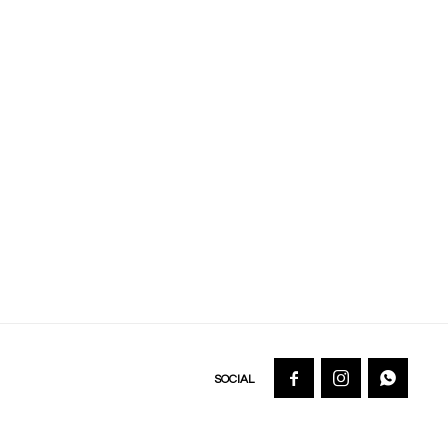


