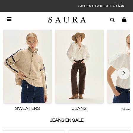
CANJEÁ TUS MILLAS ITAÚ
ACÁ

SWEATERS
JEANS
BLU
JEANS EN SALE