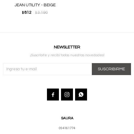
JEAN UTILITY - BEIGE
812
3.190
$
$
NEWSLETTER
¡Suscribite y recibí todas nuestras novedades!
SUSCRIBIRME



SAURA
094161774