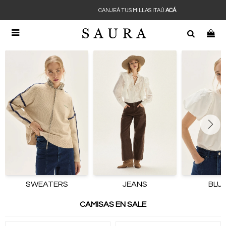
CANJEÁ TUS MILLAS ITAÚ
ACÁ

SWEATERS
JEANS
BLU
CAMISAS EN SALE