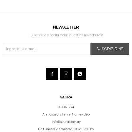
NEWSLETTER
¡Suscribite y recibí todas nuestras novedades!
SUSCRIBIRME



SAURA
094161774
Atención al cliente, Montevideo
info@saura.com.uy
De Lunes a Viernes de 9:00 a 17:00 hs.