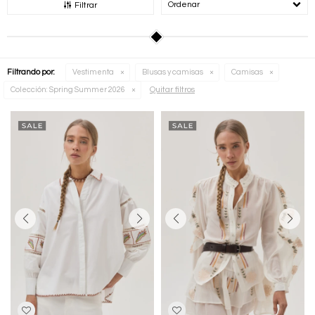
Recomendados
Filtrar
Filtrando por:
Vestimenta
Blusas y camisas
Camisas
Quitar filtros
Colección:
Spring Summer 2026