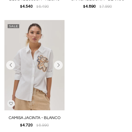
4.540
6.490
4.890
7.990
$
$
$
$
CAMISA JACINTA - BLANCO
4.720
8.990
$
$