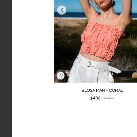
BLUSA MAR - CORAL
402
990
$
$