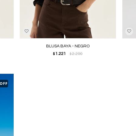
BLUSA BAYA - NEGRO
1.221
2.290
$
$