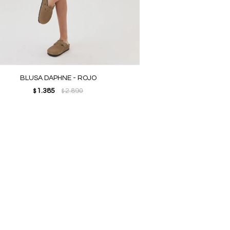
BLUSA DAPHNE - ROJO
1.385
2.890
$
$