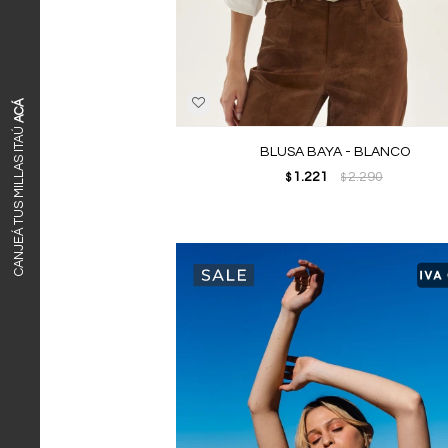
ACÁ
CANJEÁ TUS MILLAS ITAÚ
BLUSA BAYA - BLANCO
1.221
2.290
$
$