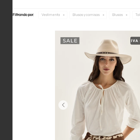
Filtrando por:
Vestimenta
Blusas y camisas
Blusas
Ta