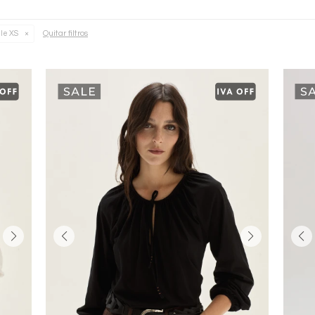
Quitar filtros
lle XS