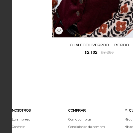
CHALECO LIVERPOOL - BORDO
2.132
3.290
$
$
NOSOTROS
COMPRAR
MI C
La empresa
Como comprar
Mi cu
Contacto
Condiciones de compra
Mis 