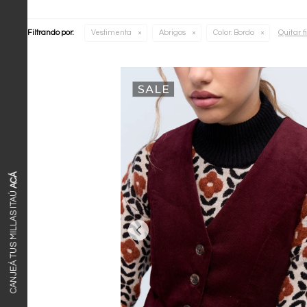
Quitar fi
Filtrando por:
Vestimenta
Abrigos
Color:
Bordo
ACÁ
CANJEÁ TUS MILLAS ITAÚ