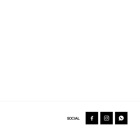


