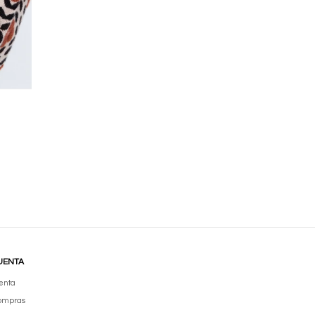
UENTA
enta
compras