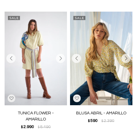
TUNICA FLOWER -
BLUSA ABRIL - AMARILLO
AMARILLO
590
2.390
$
$
2.990
8.490
$
$