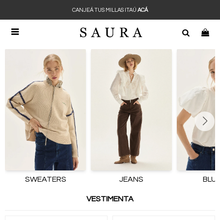
CANJEÁ TUS MILLAS ITAÚ
ACÁ

SWEATERS
JEANS
BLU
VESTIMENTA