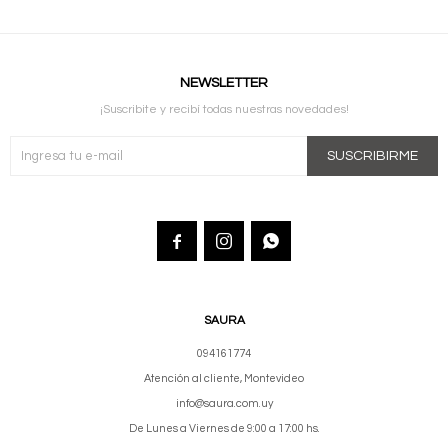
NEWSLETTER
¡Suscribite y recibí todas nuestras novedades!
SUSCRIBIRME



SAURA
094161774
Atención al cliente, Montevideo
info@saura.com.uy
De Lunes a Viernes de 9:00 a 17:00 hs.