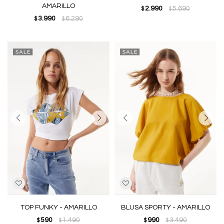
AMARILLO
2.990
5.690
$
$
3.990
6.290
$
$
TOP FUNKY - AMARILLO
BLUSA SPORTY - AMARILLO
590
1.490
990
3.490
$
$
$
$