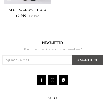
VESTIDO CROMA - ROJO
3.490
6.490
$
$
NEWSLETTER
¡Suscribite y recibí todas nuestras novedades!
SUSCRIBIRME



SAURA