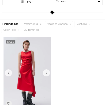
Recomendados
Filtrar
Filtrando por:
Vestimenta
Vestidos y monos
Vestidos
Quitar filtros
Color:
Rojo