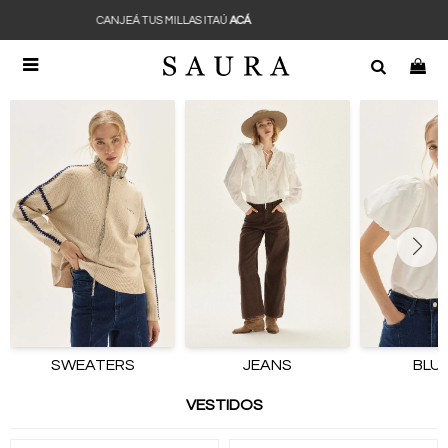
CANJEÁ TUS MILLAS ITAÚ
ACÁ

SWEATERS
JEANS
BLU
VESTIDOS