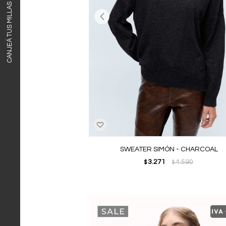
CANJEÁ TUS MILLAS ITAÚ
SWEATER SIMÓN - CHARCOAL
3.271
4.590
$
$