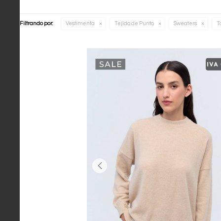
Filtrando por:
Vestimenta
Tejido de Punto
Sweaters
T