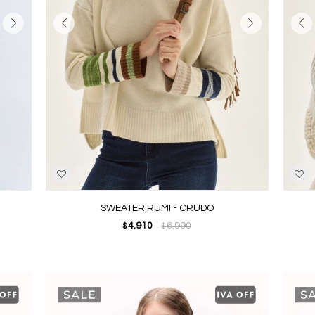
SWEATER RUMI - CRUDO
4.910
6.990
$
$