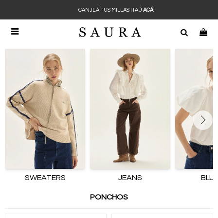
CANJEÁ TUS MILLAS ITAÚ
ACÁ

SWEATERS
JEANS
BLU
PONCHOS