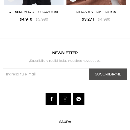
RUANA YORK - CHARCOAL
RUANA YORK - ROSA
4.910
5.990
3.271
4.990
$
$
$
$
NEWSLETTER
¡Suscribite y recibí todas nuestras novedades!
SUSCRIBIRME



SAURA