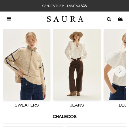
CANJEÁ TUS MILLAS ITAÚ
ACÁ

SWEATERS
JEANS
BLU
CHALECOS