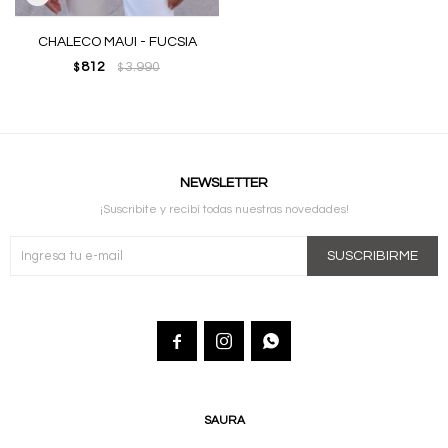
CHALECO MAUI - FUCSIA
812
3.990
$
$
NEWSLETTER
¡Suscribite y recibí todas nuestras novedades!
SUSCRIBIRME



SAURA