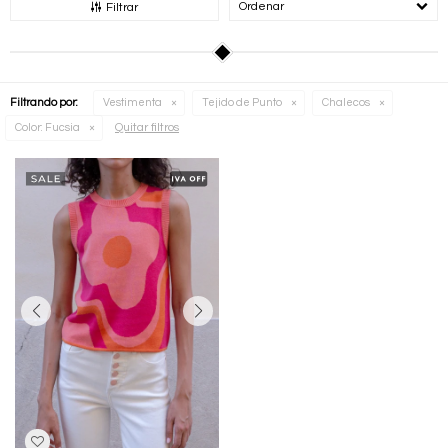
Recomendados
Filtrar
Filtrando por:
Vestimenta
Tejido de Punto
Chalecos
Quitar filtros
Color:
Fucsia