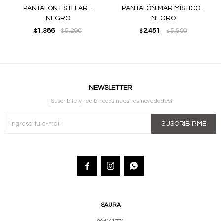
PANTALÓN ESTELAR -
PANTALÓN MAR MÍSTICO -
NEGRO
NEGRO
1.386
5.290
2.451
5.590
$
$
$
$
NEWSLETTER
¡Suscribite y recibí todas nuestras novedades!
SUSCRIBIRME



SAURA