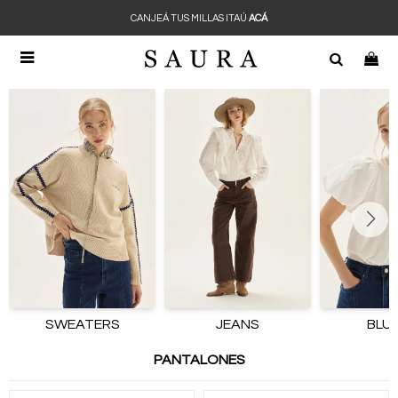
CANJEÁ TUS MILLAS ITAÚ
ACÁ

SWEATERS
JEANS
BLU
PANTALONES