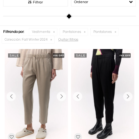
Recomendados
Filtrar
Filtrando por:
Vestimenta
Pantalones
Pantalones
Quitar filtros
Colección:
Fall Winter 2024