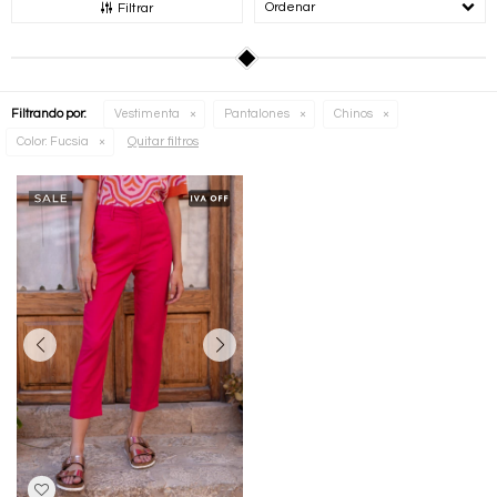
Recomendados
Filtrar
Filtrando por:
Vestimenta
Pantalones
Chinos
Quitar filtros
Color:
Fucsia