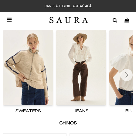
CANJEÁ TUS MILLAS ITAÚ
ACÁ

SWEATERS
JEANS
BLU
CHINOS