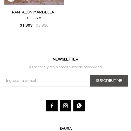
PANTALÓN MARBELLA -
FUCSIA
1.303
3.990
$
$
NEWSLETTER
¡Suscribite y recibí todas nuestras novedades!
SUSCRIBIRME



SAURA