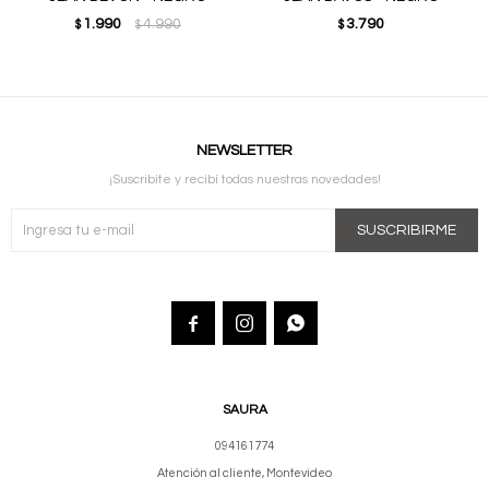
1.990
4.990
3.790
$
$
$
NEWSLETTER
¡Suscribite y recibí todas nuestras novedades!
SUSCRIBIRME



SAURA
094161774
Atención al cliente, Montevideo