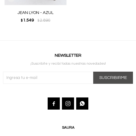
JEAN LYON - AZUL
1.549
2.890
$
$
NEWSLETTER
¡Suscribite y recibí todas nuestras novedades!
SUSCRIBIRME



SAURA