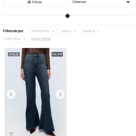
Recomendados
Filtrar
Filtrando por:
Vestimenta
Jeans
Bootcut
Quitar filtros
Color:
Azul