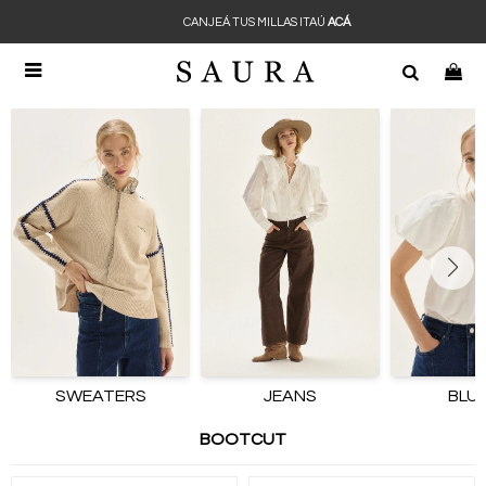
CANJEÁ TUS MILLAS ITAÚ
ACÁ

SWEATERS
JEANS
BLU
BOOTCUT