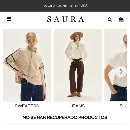
CANJEÁ TUS MILLAS ITAÚ
ACÁ

SWEATERS
JEANS
BLU
NO SE HAN RECUPERADO PRODUCTOS