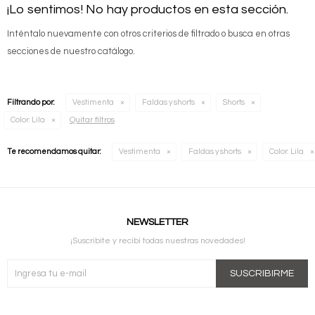
¡Lo sentimos! No hay productos en esta sección.
Inténtalo nuevamente con otros criterios de filtrado o busca en otras
secciones de nuestro catálogo.
Filtrando por:
Vestimenta
Faldas y shorts
Shorts
Quitar filtros
Color:
Lila
Te recomendamos quitar:
Vestimenta
Faldas y shorts
Color:
Lila
NEWSLETTER
¡Suscribite y recibí todas nuestras novedades!
SUSCRIBIRME