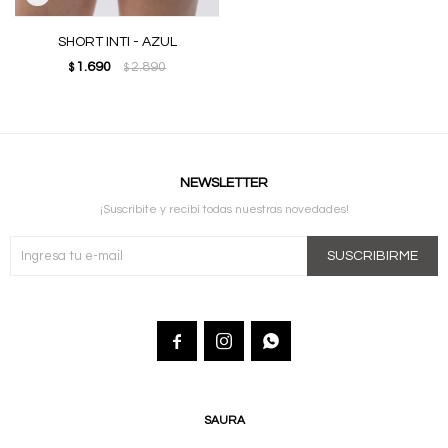
SHORT INTI - AZUL
1.690
2.890
$
$
NEWSLETTER
¡Suscribite y recibí todas nuestras novedades!
SUSCRIBIRME



SAURA