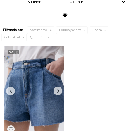
Recomendados
Filtrar
Filtrando por:
Vestimenta
Faldas y shorts
Shorts
Quitar filtros
Color:
Azul