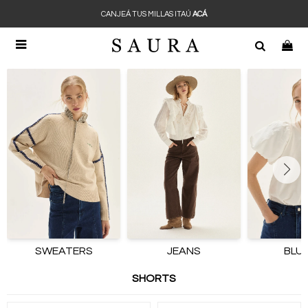
CANJEÁ TUS MILLAS ITAÚ
ACÁ

SWEATERS
JEANS
BLU
SHORTS