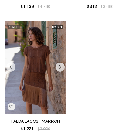
1.139
4.790
812
3.690
$
$
$
$
FALDA LAGOS - MARRON
1.221
3.990
$
$