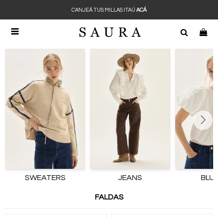
CANJEÁ TUS MILLAS ITAÚ
ACÁ

SWEATERS
JEANS
BLU
FALDAS