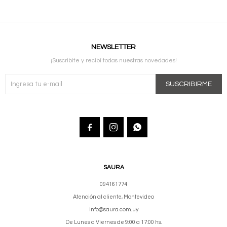
NEWSLETTER
¡Suscribite y recibí todas nuestras novedades!
SUSCRIBIRME



SAURA
094161774
Atención al cliente, Montevideo
info@saura.com.uy
De Lunes a Viernes de 9:00 a 17:00 hs.