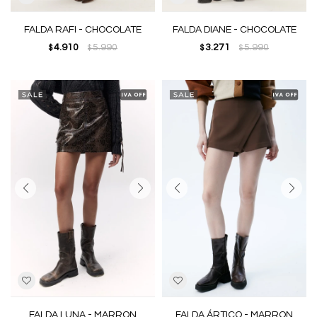
FALDA RAFI - CHOCOLATE
FALDA DIANE - CHOCOLATE
4.910
5.990
3.271
5.990
$
$
$
$
FALDA LUNA - MARRON
FALDA ÁRTICO - MARRON