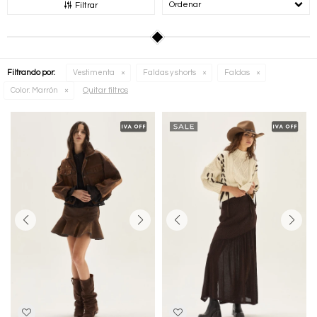
Recomendados
Filtrar
Filtrando por:
Vestimenta
Faldas y shorts
Faldas
Quitar filtros
Color:
Marrón