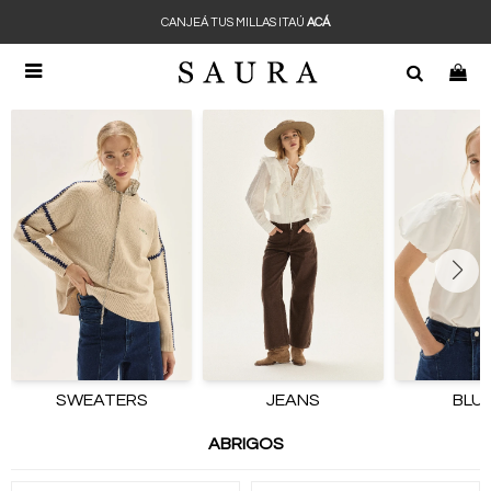
CANJEÁ TUS MILLAS ITAÚ
ACÁ

SWEATERS
JEANS
BLU
ABRIGOS