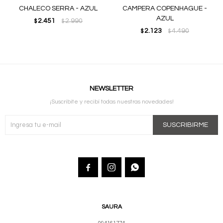
CHALECO SERRA - AZUL
CAMPERA COPENHAGUE -
AZUL
2.451
2.990
$
$
2.123
4.490
$
$
NEWSLETTER
¡Suscribite y recibí todas nuestras novedades!
SUSCRIBIRME



SAURA