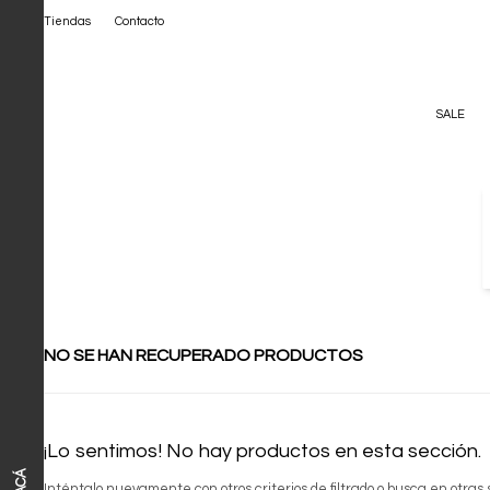
Tiendas
Contacto
SALE
NO SE HAN RECUPERADO PRODUCTOS
¡Lo sentimos! No hay productos en esta sección.
ACÁ
Inténtalo nuevamente con otros criterios de filtrado o busca en otras