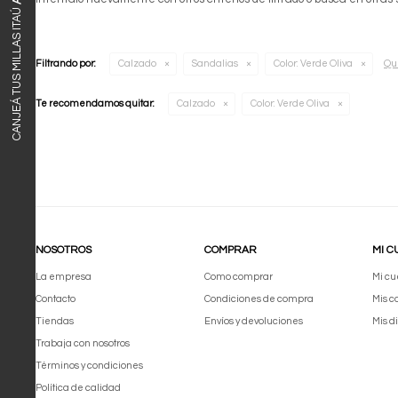
CANJEÁ TUS MILLAS ITAÚ
Qui
Filtrando por:
Calzado
Sandalias
Color:
Verde Oliva
Te recomendamos quitar:
Calzado
Color:
Verde Oliva
NOSOTROS
COMPRAR
MI C
La empresa
Como comprar
Mi cu
Contacto
Condiciones de compra
Mis 
Tiendas
Envíos y devoluciones
Mis d
Trabaja con nosotros
Términos y condiciones
Política de calidad