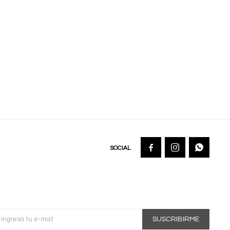



SUSCRIBIRME