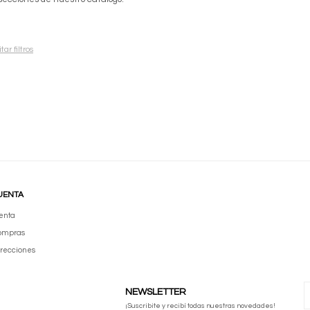
tar filtros
UENTA
enta
compras
irecciones
NEWSLETTER
¡Suscribite y recibí todas nuestras novedades!