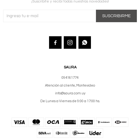
¡Suscribite y recibí todas nuestras novedades!
SUSCRIBIRME



SAURA
094161774
Atención al cliente, Montevideo
info@saura.com.uy
De Lunes a Viernes de 9:00 a 17:00 hs.