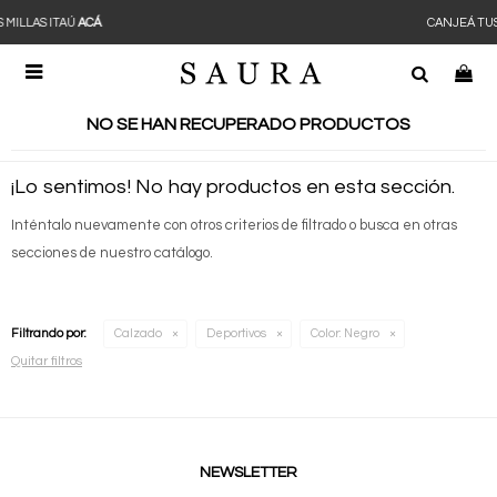
CANJEÁ TUS MILLAS ITAÚ
ACÁ

NO SE HAN RECUPERADO PRODUCTOS
¡Lo sentimos! No hay productos en esta sección.
Inténtalo nuevamente con otros criterios de filtrado o busca en otras
secciones de nuestro catálogo.
Filtrando por:
Calzado
Deportivos
Color:
Negro
Quitar filtros
NEWSLETTER