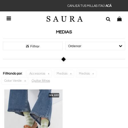
CANJEÁ TUS MILLAS ITAÚ
ACÁ

MEDIAS
Recomendados
Filtrar
Filtrando por:
Accesorios
Medias
Medias
Quitar filtros
Color:
Verde