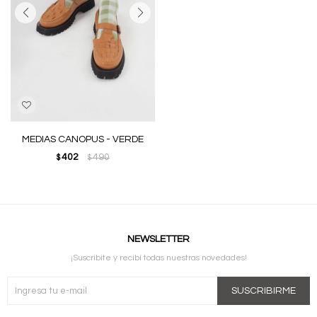
MEDIAS CANOPUS - VERDE
402
490
$
$
NEWSLETTER
¡Suscribite y recibí todas nuestras novedades!
SUSCRIBIRME