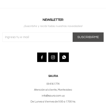
NEWSLETTER
¡Suscribite y recibí todas nuestras novedades!
SUSCRIBIRME



SAURA
094161774
Atención al cliente, Montevideo
info@saura.com.uy
De Lunes a Viernes de 9:00 a 17:00 hs.