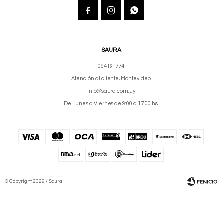



SAURA
094161774
Atención al cliente, Montevideo
info@saura.com.uy
De Lunes a Viernes de 9:00 a 17:00 hs.
© Copyright 2026 / Saura