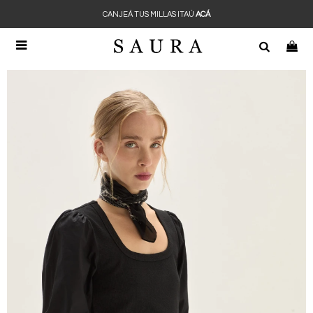
CANJEÁ TUS MILLAS ITAÚ
ACÁ
