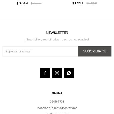
6.549
7.990
1.221
2.290
$
$
$
$
NEWSLETTER
¡Suscribite y recibí todas nuestras novedades!
SUSCRIBIRME



SAURA
094161774
Atención al cliente, Montevideo