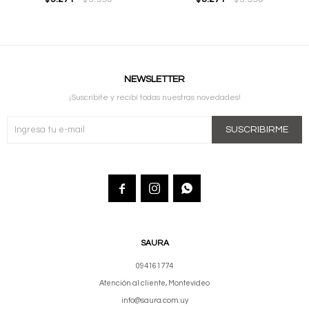
NEWSLETTER
¡Suscribite y recibí todas nuestras novedades!
SUSCRIBIRME



SAURA
094161774
Atención al cliente, Montevideo
info@saura.com.uy