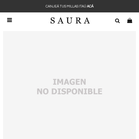
CANJEÁ TUS MILLAS ITAÚ
ACÁ
