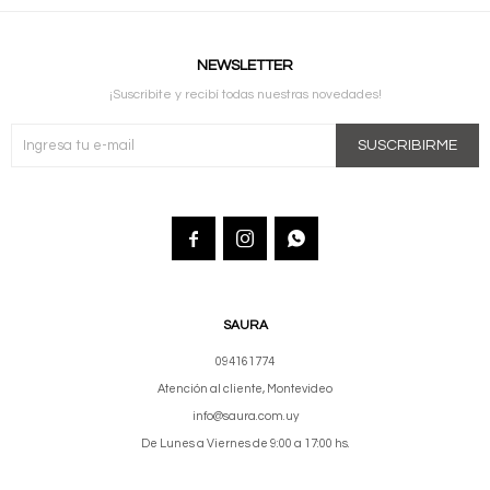
NEWSLETTER
¡Suscribite y recibí todas nuestras novedades!
SUSCRIBIRME



SAURA
094161774
Atención al cliente, Montevideo
info@saura.com.uy
De Lunes a Viernes de 9:00 a 17:00 hs.