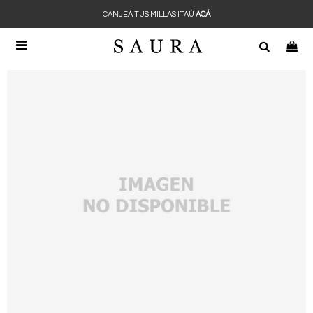
CANJEÁ TUS MILLAS ITAÚ
ACÁ
