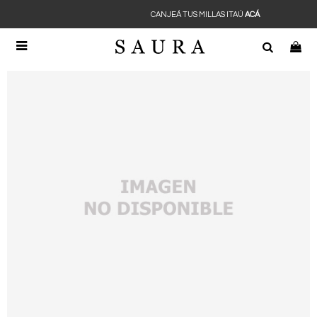
CANJEÁ TUS MILLAS ITAÚ
ACÁ
