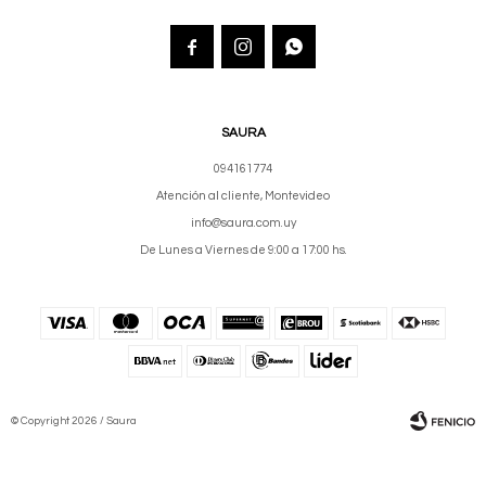



SAURA
094161774
Atención al cliente, Montevideo
info@saura.com.uy
De Lunes a Viernes de 9:00 a 17:00 hs.
© Copyright 2026 / Saura