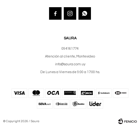



SAURA
094161774
Atención al cliente, Montevideo
info@saura.com.uy
De Lunes a Viernes de 9:00 a 17:00 hs.
© Copyright 2026 / Saura