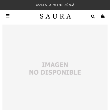
CANJEÁ TUS MILLAS ITAÚ
ACÁ
