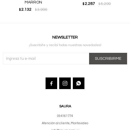
MARRON
2.287
5.290
$
$
2.132
3.990
$
$
NEWSLETTER
¡Suscribite y recibí todas nuestras novedades!
SUSCRIBIRME



SAURA
094161774
Atención al cliente, Montevideo