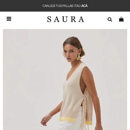
CANJEÁ TUS MILLAS ITAÚ
ACÁ
