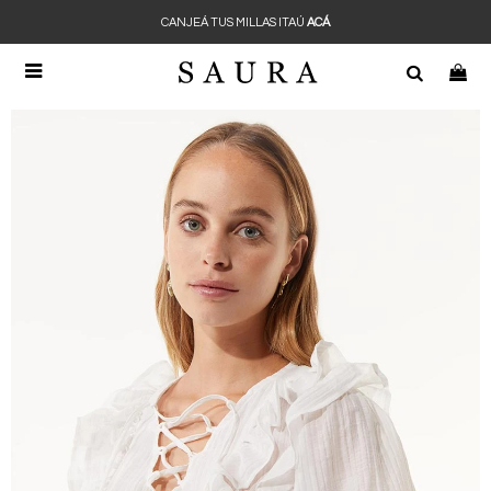
CANJEÁ TUS MILLAS ITAÚ
ACÁ
