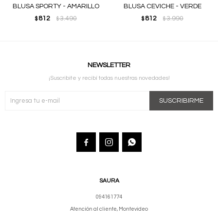
BLUSA SPORTY - AMARILLO
BLUSA CEVICHE - VERDE
812
3.490
812
3.990
$
$
$
$
NEWSLETTER
¡Suscribite y recibí todas nuestras novedades!
SUSCRIBIRME



SAURA
094161774
Atención al cliente, Montevideo