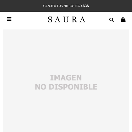
CANJEÁ TUS MILLAS ITAÚ
ACÁ
