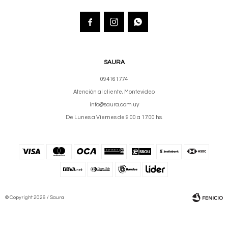



SAURA
094161774
Atención al cliente, Montevideo
info@saura.com.uy
De Lunes a Viernes de 9:00 a 17:00 hs.
© Copyright 2026 / Saura