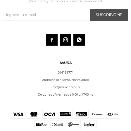
¡Suscribite y recibí todas nuestras novedades!
SUSCRIBIRME



SAURA
094161774
Atención al cliente, Montevideo
info@saura.com.uy
De Lunes a Viernes de 9:00 a 17:00 hs.