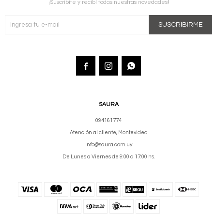
¡Suscribite y recibí todas nuestras novedades!
SUSCRIBIRME



SAURA
094161774
Atención al cliente, Montevideo
info@saura.com.uy
De Lunes a Viernes de 9:00 a 17:00 hs.