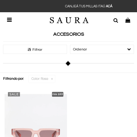
CANJEÁ TUS MILLAS ITAÚ
ACÁ

ACCESORIOS
Recomendados
Filtrar
Filtrando por:
Color:
Rosa