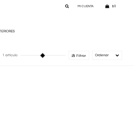
0
$
TERIORES
1 artículo
Recomendado
Filtrar