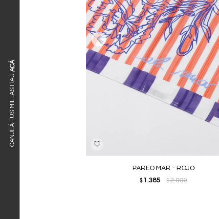
ACÁ
CANJEÁ TUS MILLAS ITAÚ
PAREO MAR - ROJO
1.385
2.990
$
$