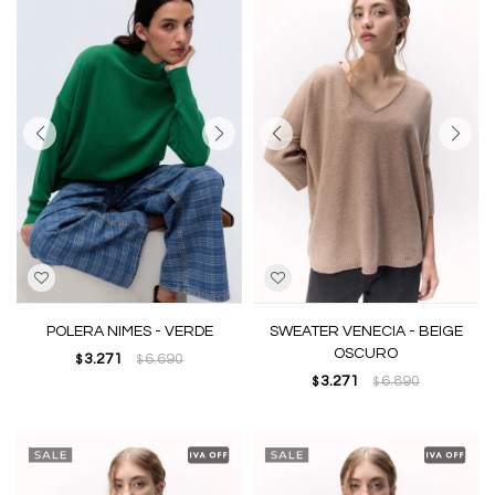
POLERA NIMES - VERDE
SWEATER VENECIA - BEIGE
OSCURO
3.271
6.690
$
$
3.271
6.890
$
$