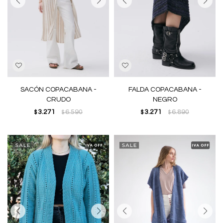
SACÓN COPACABANA -
FALDA COPACABANA -
CRUDO
NEGRO
3.271
6.590
3.271
6.890
$
$
$
$