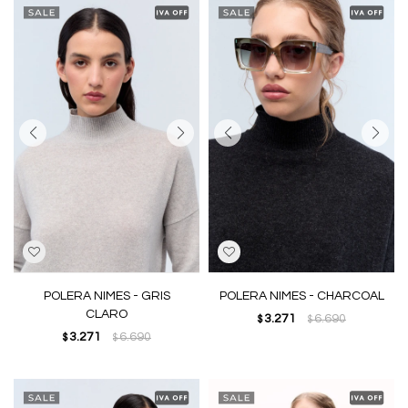
POLERA NIMES - GRIS
POLERA NIMES - CHARCOAL
CLARO
3.271
6.690
$
$
3.271
6.690
$
$