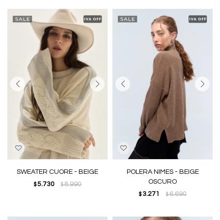
SWEATER CUORE - BEIGE
POLERA NIMES - BEIGE
OSCURO
5.730
8.990
$
$
3.271
6.690
$
$