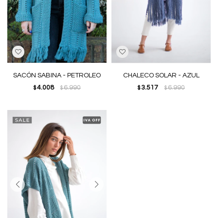
SACÓN SABINA - PETROLEO
CHALECO SOLAR - AZUL
4.008
6.990
3.517
6.990
$
$
$
$