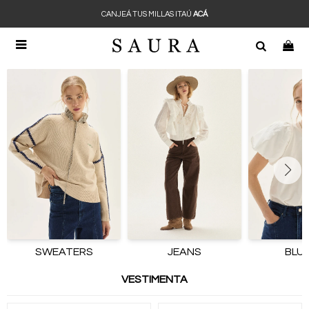
CANJEÁ TUS MILLAS ITAÚ
ACÁ

SWEATERS
JEANS
BLU
VESTIMENTA