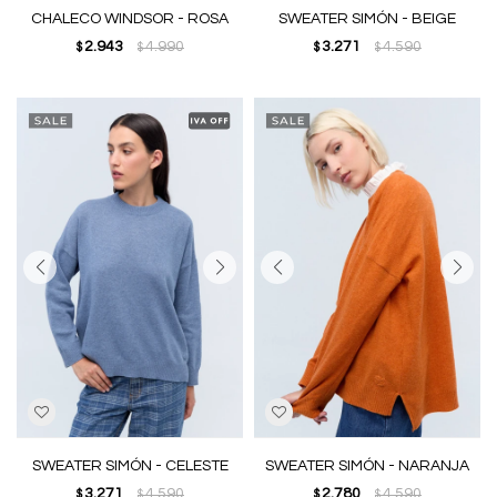
CHALECO WINDSOR - ROSA
SWEATER SIMÓN - BEIGE
2.943
4.990
3.271
4.590
$
$
$
$
SWEATER SIMÓN - CELESTE
SWEATER SIMÓN - NARANJA
3.271
4.590
2.780
4.590
$
$
$
$