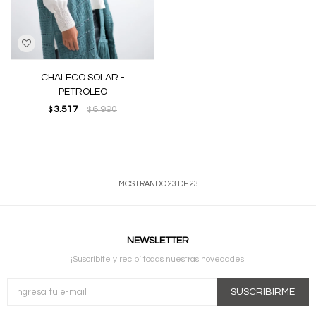
CHALECO SOLAR -
PETROLEO
3.517
6.990
$
$
MOSTRANDO
23
DE
23
NEWSLETTER
¡Suscribite y recibí todas nuestras novedades!
SUSCRIBIRME