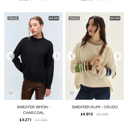
SWEATER SIMÓN -
SWEATER RUMI - CRUDO
CHARCOAL
4.910
6.990
$
$
3.271
4.590
$
$