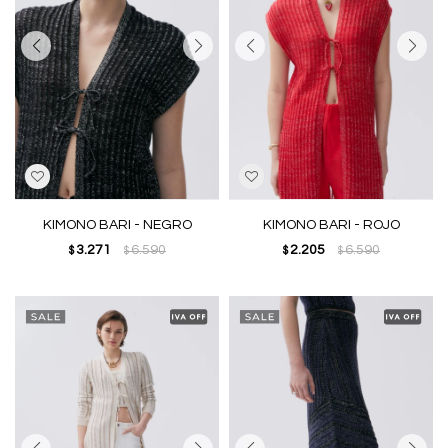
KIMONO BARI - NEGRO
KIMONO BARI - ROJO
3.271
6.590
2.205
6.590
$
$
$
$