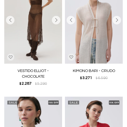
VESTIDO ELLIOT -
KIMONO BARI - CRUDO
CHOCOLATE
3.271
6.590
$
$
2.287
5.290
$
$