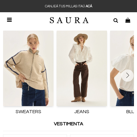
CANJEÁ TUS MILLAS ITAÚ
ACÁ

SWEATERS
JEANS
BLU
VESTIMENTA