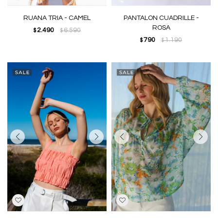
RUANA TRIA - CAMEL
PANTALON CUADRILLE -
ROSA
2.490
6.590
$
$
790
1.190
$
$