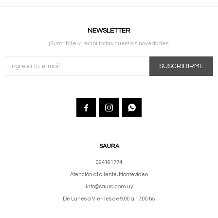
NEWSLETTER
¡Suscribite y recibí todas nuestras novedades!
SUSCRIBIRME



SAURA
094161774
Atención al cliente, Montevideo
info@saura.com.uy
De Lunes a Viernes de 9:00 a 17:00 hs.