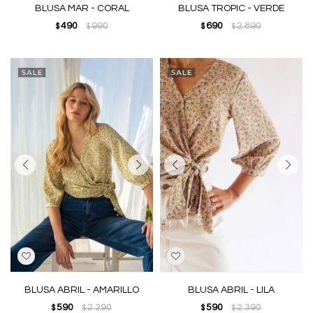
BLUSA MAR - CORAL
BLUSA TROPIC - VERDE
490
990
690
2.890
$
$
$
$
BLUSA ABRIL - AMARILLO
BLUSA ABRIL - LILA
590
2.390
590
2.390
$
$
$
$