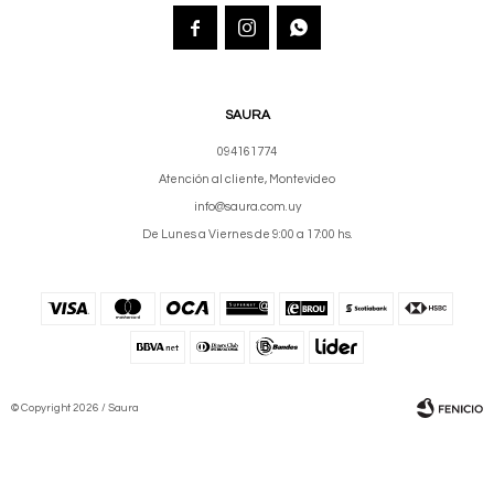



SAURA
094161774
Atención al cliente, Montevideo
info@saura.com.uy
De Lunes a Viernes de 9:00 a 17:00 hs.
© Copyright 2026 / Saura