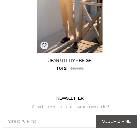
JEAN UTILITY - BEIGE
812
3.190
$
$
NEWSLETTER
¡Suscribite y recibí todas nuestras novedades!
SUSCRIBIRME