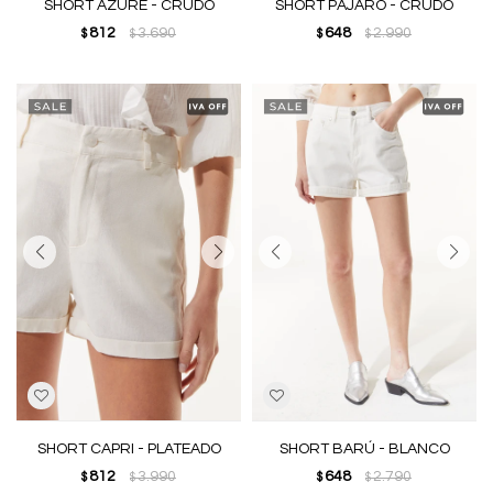
SHORT AZURE - CRUDO
SHORT PÁJARO - CRUDO
812
3.690
648
2.990
$
$
$
$
SHORT CAPRI - PLATEADO
SHORT BARÚ - BLANCO
812
3.990
648
2.790
$
$
$
$