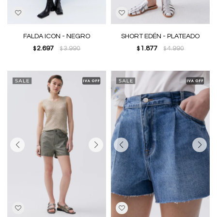
FALDA ICON - NEGRO
SHORT EDÉN - PLATEADO
2.697
3.990
1.877
4.990
$
$
$
$