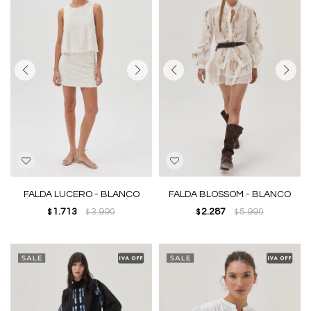
FALDA LUCERO - BLANCO
FALDA BLOSSOM - BLANCO
1.713
3.990
2.287
5.990
$
$
$
$