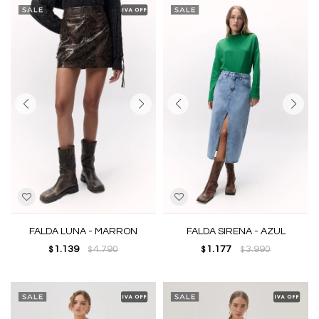
FALDA LUNA - MARRON
FALDA SIRENA - AZUL
1.139
4.790
1.177
3.990
$
$
$
$