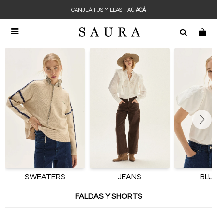
CANJEÁ TUS MILLAS ITAÚ
ACÁ

SWEATERS
JEANS
BLU
FALDAS Y SHORTS