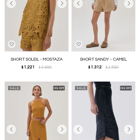
SHORT SOLEIL - MOSTAZA
SHORT SANDY - CAMEL
1.221
3.990
1.312
2.890
$
$
$
$