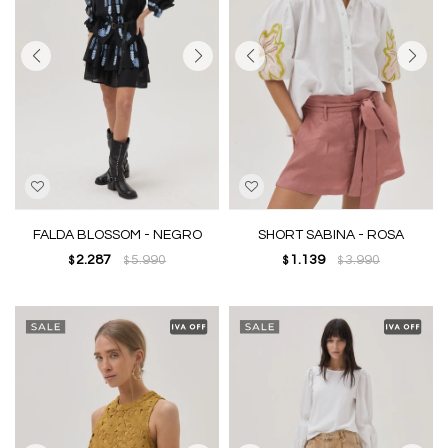
FALDA BLOSSOM - NEGRO
SHORT SABINA - ROSA
2.287
5.990
1.139
3.990
$
$
$
$