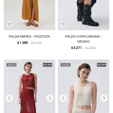
FALDA NEREA - MOSTAZA
FALDA COPACABANA -
NEGRO
1.385
5.490
$
$
3.271
6.890
$
$