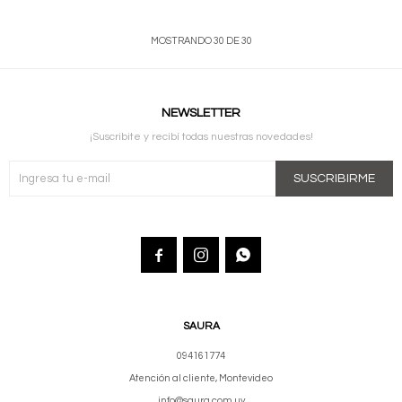
MOSTRANDO
30
DE
30
NEWSLETTER
¡Suscribite y recibí todas nuestras novedades!
SUSCRIBIRME



SAURA
094161774
Atención al cliente, Montevideo
info@saura.com.uy