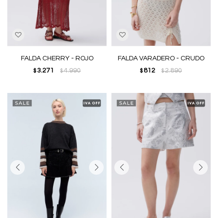
FALDA CHERRY - ROJO
FALDA VARADERO - CRUDO
3.271
4.990
812
2.890
$
$
$
$