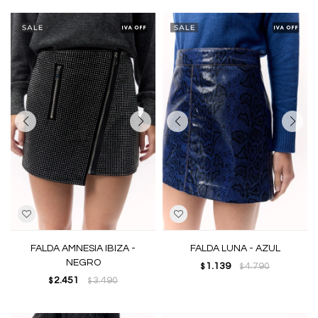
FALDA AMNESIA IBIZA -
FALDA LUNA - AZUL
NEGRO
1.139
4.790
$
$
2.451
3.490
$
$