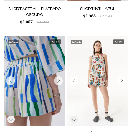
SHORT ASTRAL - PLATEADO
SHORT INTI - AZUL
OSCURO
1.385
2.890
$
$
1.057
3.990
$
$