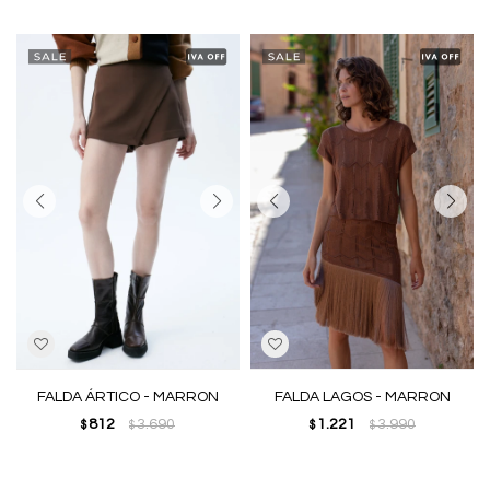
FALDA ÁRTICO - MARRON
FALDA LAGOS - MARRON
812
3.690
1.221
3.990
$
$
$
$