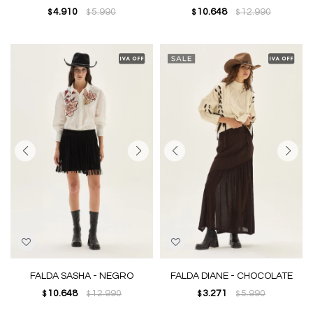
4.910
5.990
10.648
12.990
$
$
$
$
FALDA SASHA - NEGRO
FALDA DIANE - CHOCOLATE
10.648
12.990
3.271
5.990
$
$
$
$