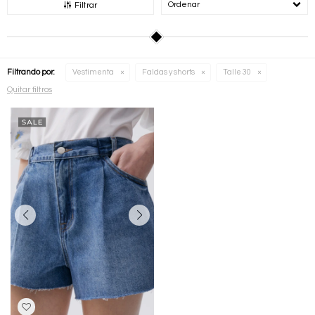
Recomendados
Filtrar
Filtrando por:
Vestimenta
Faldas y shorts
Talle 30
Quitar filtros