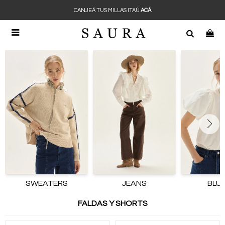
CANJEÁ TUS MILLAS ITAÚ
ACÁ

SWEATERS
JEANS
BLU
FALDAS Y SHORTS