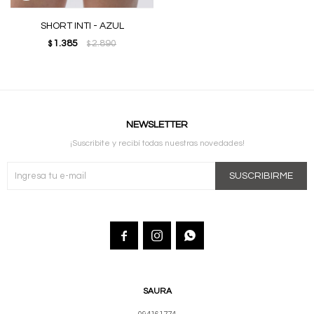
SHORT INTI - AZUL
1.385
2.890
$
$
NEWSLETTER
¡Suscribite y recibí todas nuestras novedades!
SUSCRIBIRME



SAURA