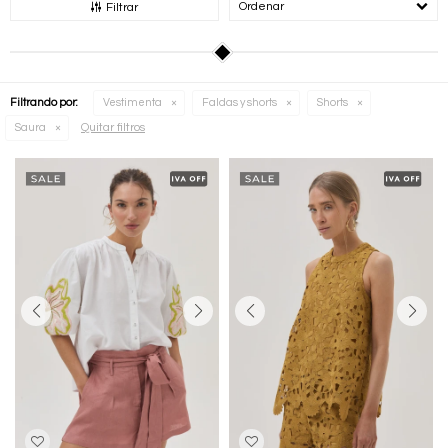
Recomendados
Filtrar
Filtrando por:
Vestimenta
Faldas y shorts
Shorts
Quitar filtros
Saura