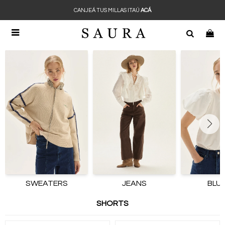
CANJEÁ TUS MILLAS ITAÚ
ACÁ

SWEATERS
JEANS
BLU
SHORTS