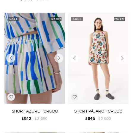
SHORT AZURE - CRUDO
SHORT PÁJARO - CRUDO
812
3.690
648
2.990
$
$
$
$