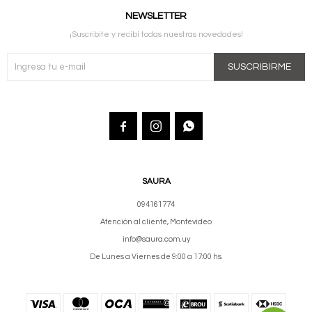
NEWSLETTER
¡Suscribite y recibí todas nuestras novedades!
SUSCRIBIRME



SAURA
094161774
Atención al cliente, Montevideo
info@saura.com.uy
De Lunes a Viernes de 9:00 a 17:00 hs.