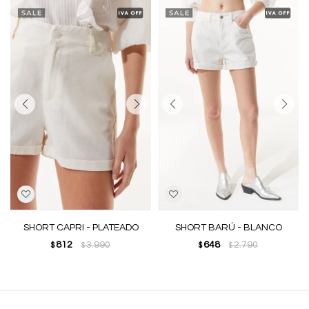
SHORT CAPRI - PLATEADO
SHORT BARÚ - BLANCO
812
3.990
648
2.790
$
$
$
$