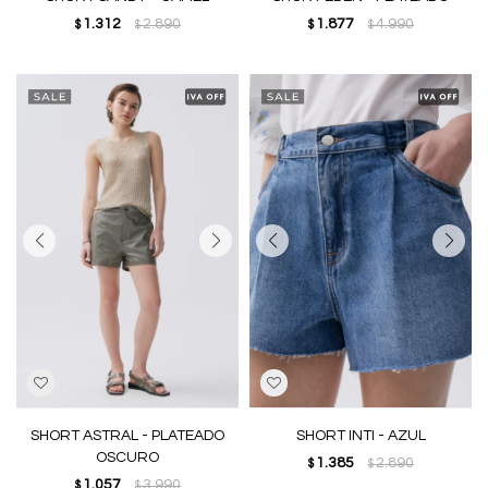
1.312
2.890
1.877
4.990
$
$
$
$
SHORT ASTRAL - PLATEADO
SHORT INTI - AZUL
OSCURO
1.385
2.890
$
$
1.057
3.990
$
$