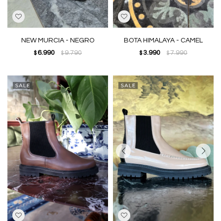
NEW MURCIA - NEGRO
BOTA HIMALAYA - CAMEL
6.990
9.790
3.990
7.990
$
$
$
$