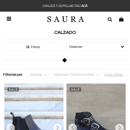
CANJEÁ TUS MILLAS ITAÚ
ACÁ

CALZADO
Recomendados
Filtrar
Quitar filtros
Filtrando por:
Calzado
Colección:
Fall Winter 2025