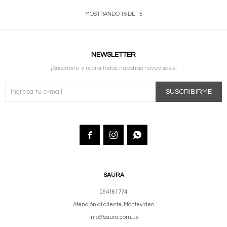
MOSTRANDO
15
DE
15
NEWSLETTER
¡Suscribite y recibí todas nuestras novedades!
SUSCRIBIRME



SAURA
094161774
Atención al cliente, Montevideo
info@saura.com.uy