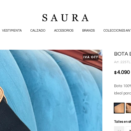
VESTIMENTA
CALZADO
ACCESORIOS
BRANDS
COLECCIONES AN
BOTA 
225TL
4.090
$
Bota 100%
Ideal para
Talles en s