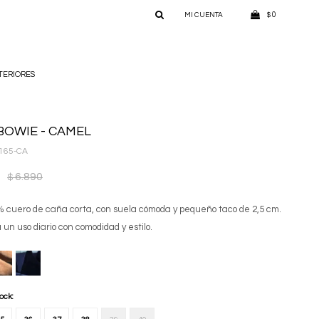
0
$
TERIORES
BOWIE - CAMEL
165-CA
6.890
$
 cuero de caña corta, con suela cómoda y pequeño taco de 2,5 cm.
 un uso diario con comodidad y estilo.
tock: