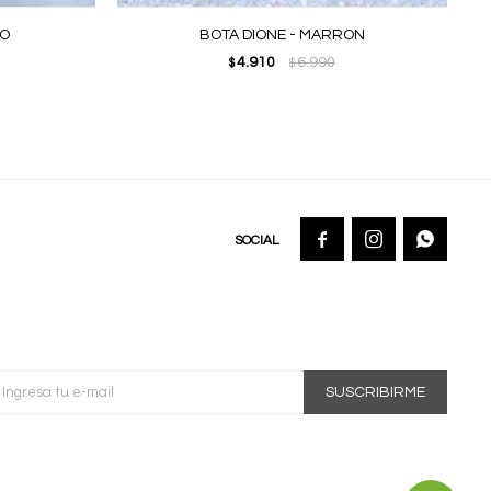
RO
BOTA DIONE - MARRON
4.910
6.990
$
$



SUSCRIBIRME