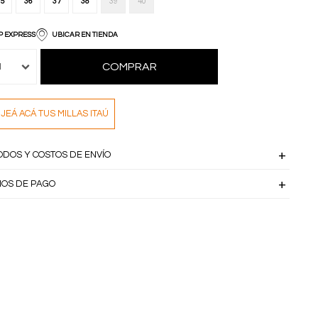
5
36
37
38
39
40
P EXPRESS
UBICAR EN TIENDA
COMPRAR
1
JEÁ ACÁ TUS MILLAS ITAÚ
ODOS Y COSTOS DE ENVÍO
IOS DE PAGO