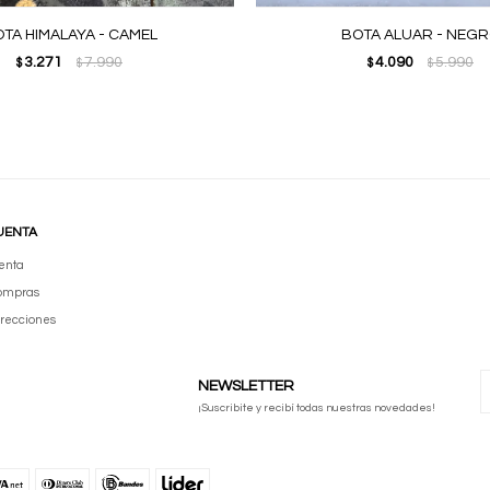
TA HIMALAYA - CAMEL
BOTA ALUAR - NEG
3.271
7.990
4.090
5.990
$
$
$
$
UENTA
enta
compras
irecciones
NEWSLETTER
¡Suscribite y recibí todas nuestras novedades!