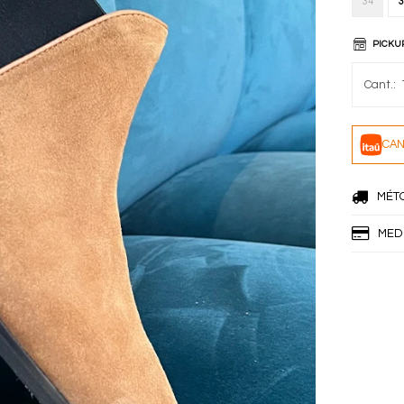
34
3
PICKU
CAN
MÉT
MED