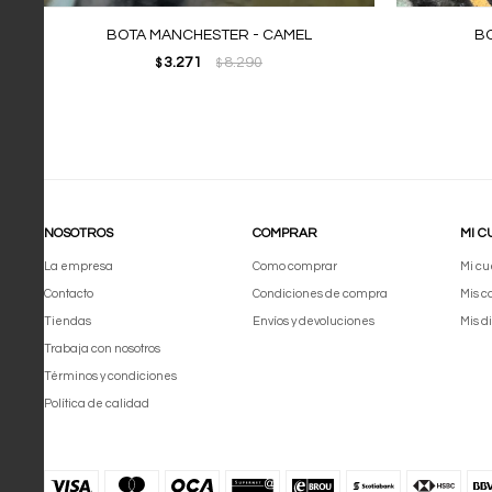
BOTA MANCHESTER - CAMEL
BO
3.271
8.290
$
$
NOSOTROS
COMPRAR
MI C
La empresa
Como comprar
Mi cu
Contacto
Condiciones de compra
Mis 
Tiendas
Envíos y devoluciones
Mis d
Trabaja con nosotros
Términos y condiciones
Política de calidad