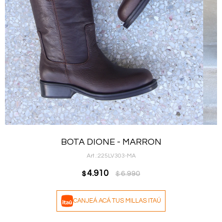
BOTA DIONE - MARRON
225LV303-MA
4.910
6.990
$
$
CANJEÁ ACÁ TUS MILLAS ITAÚ