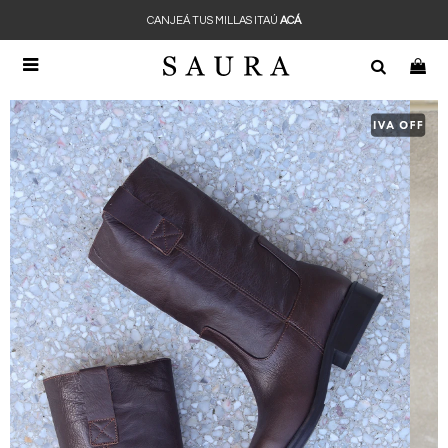
CANJEÁ TUS MILLAS ITAÚ
ACÁ
