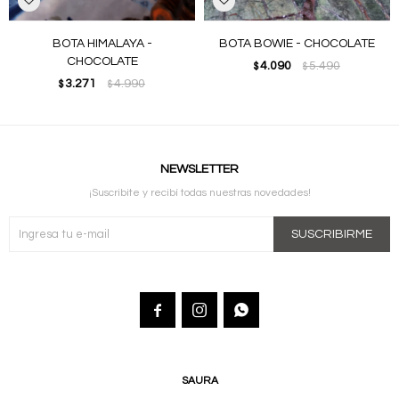
BOTA HIMALAYA -
BOTA BOWIE - CHOCOLATE
CHOCOLATE
4.090
5.490
$
$
3.271
4.990
$
$
NEWSLETTER
¡Suscribite y recibí todas nuestras novedades!
SUSCRIBIRME



SAURA