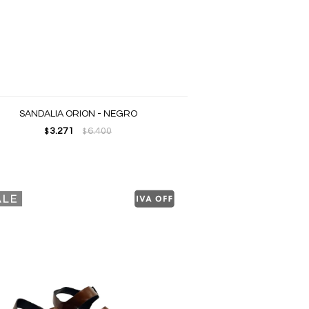
SANDALIA ORION - NEGRO
3.271
6.400
$
$