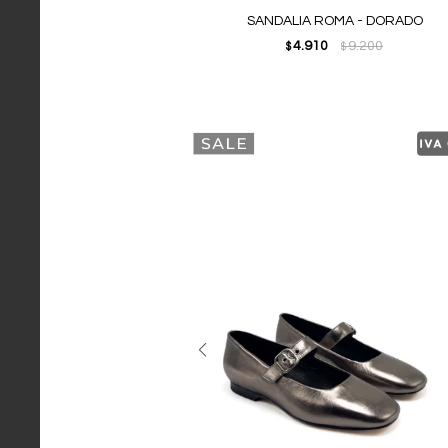
SANDALIA ROMA - DORADO
4.910
9.200
$
$