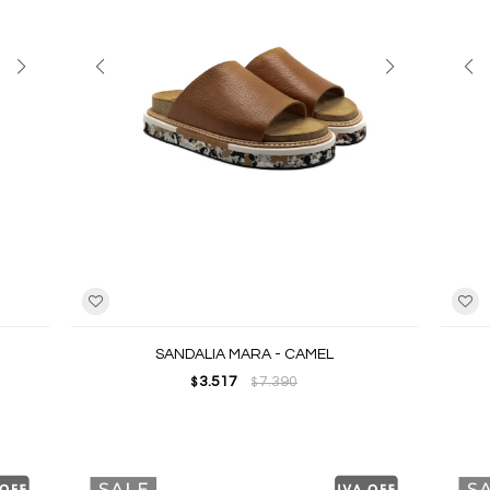
SANDALIA MARA - CAMEL
3.517
7.390
$
$