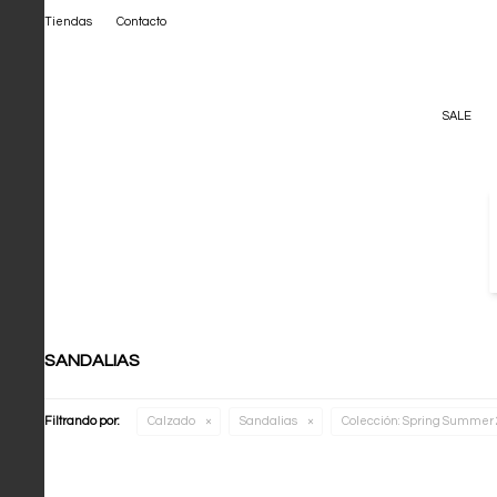
Tiendas
Contacto
SALE
SANDALIAS
Filtrando por:
Calzado
Sandalias
Colección:
Spring Summer 