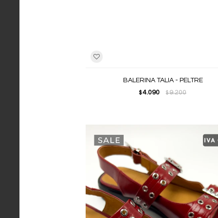
BALERINA TALIA - PELTRE
4.090
9.200
$
$