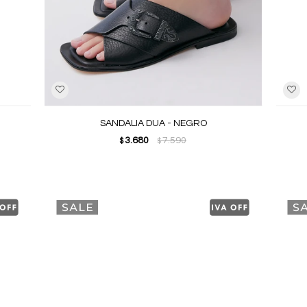
SANDALIA DUA - NEGRO
3.680
7.590
$
$