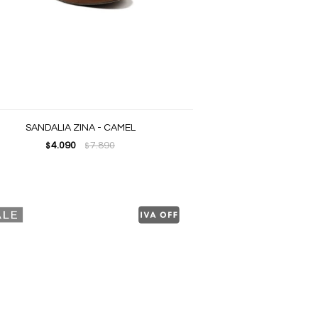
SANDALIA ZINA - CAMEL
4.090
7.890
$
$