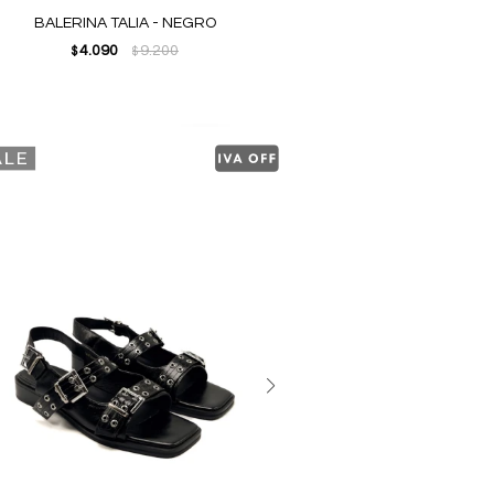
BALERINA TALIA - NEGRO
4.090
9.200
$
$