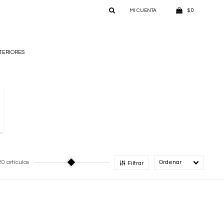
0
$
TERIORES
20 artículos
Recomendado
Filtrar