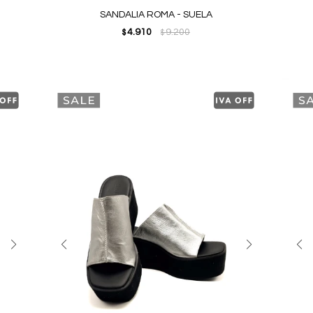
SANDALIA ROMA - SUELA
4.910
9.200
$
$