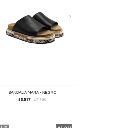
SANDALIA MARA - NEGRO
3.517
7.390
$
$