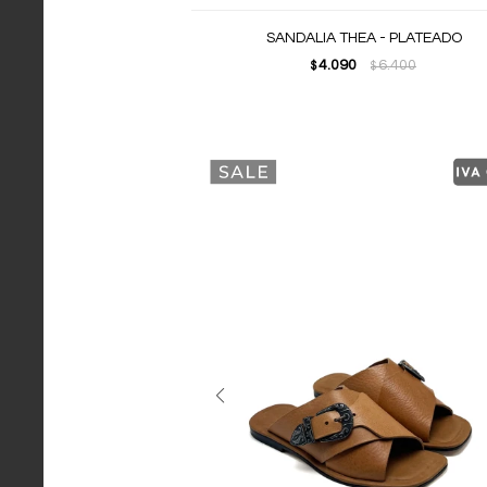
SANDALIA THEA - PLATEADO
4.090
6.400
$
$