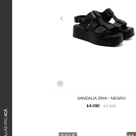
SANDALIA ZINA - NEGRO
4.090
7.890
$
$
ACÁ