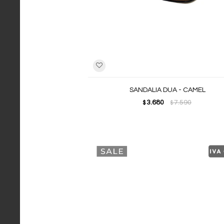
SANDALIA DUA - CAMEL
3.680
7.590
$
$